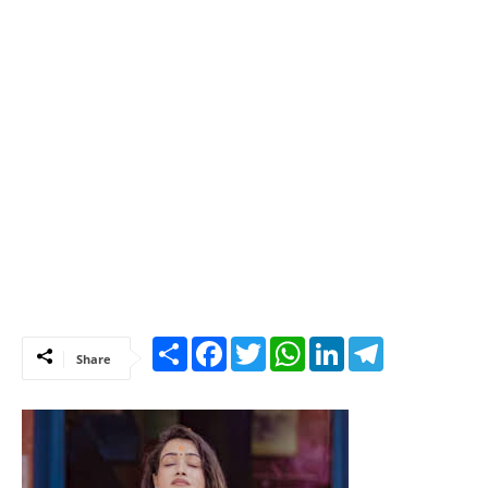
Share
Facebook
Twitter
WhatsApp
LinkedIn
Telegram
Share