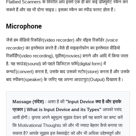
Flatbed Scanners के विपरीत आप इसमें एक ही बार कई डॉक्‍युमेंट स्‍कैन कर
सकते हैं और वह भी दोना साइड। इसका स्‍कैन का स्‍पीड फास्‍ट होता हैं।
Microphone
जैसे हम वीडियो रिकॉर्डर(video recorder) और वॉइस रिकॉर्डर
(voice
recorder)
का इस्तेमाल करते हैं।वैसे ही माइक्रोफोन का इस्तेमाल वीडियो
रिकॉर्डिंग(video recording), मूवीस(movies) बनाने और आदि में किया जाता
है. यह साउंड(sound) को पहले डिजिटल फॉर्म(digital form) में
कन्वर्ट(convert) करता है, उसके बाद उसको स्टोर(store) करता है और उसके
बाद स्पीकर(speaker) के जरिए यह अपना आउटपुट(Output) दिखाता है।
Massage (संदेश)
: आशा है की
"Input Device क्या है और इसके
प्रकार | What is Input Device and its Types"
आपको पसंद
आयी होगी। कृपया अपने बहुमूल्य सुझाव देकर हमें यह बताने का कष्ट करें
कि Motivational Thoughts को और भी ज्यादा बेहतर कैसे बनाया जा
सकता है? आपके सुझाव इस वेबसाईट को और भी अधिक उद्देश्यपूर्ण और