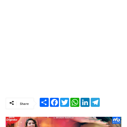
Share
Facebook
Twitter
WhatsApp
LinkedIn
Telegram
Share