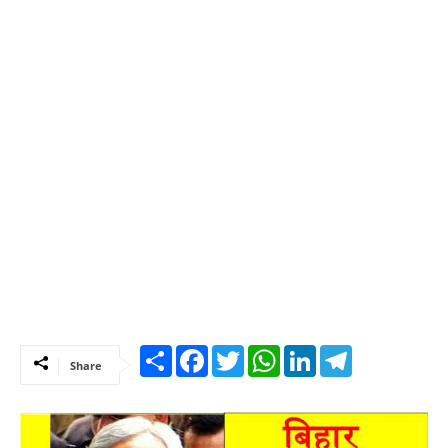
Share
Facebook
Twitter
WhatsApp
LinkedIn
Telegram
Share