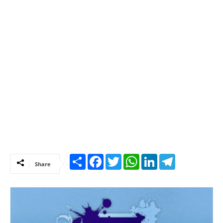
Share
Facebook
Twitter
WhatsApp
LinkedIn
Telegram
Share